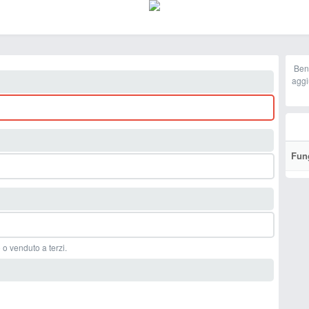
Ben
aggi
Fun
 o venduto a terzi.