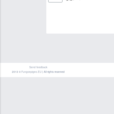
Send feedback
2013 ©
Fungoepigeo.EU
| All rights reserved