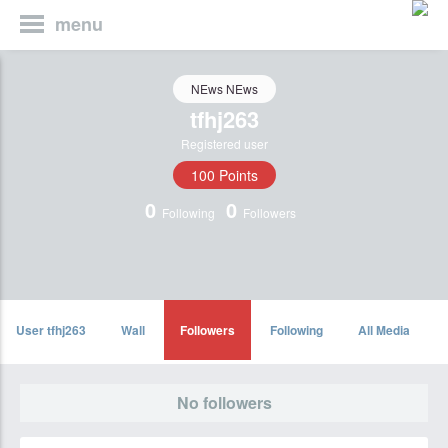
menu
NEws NEws
tfhj263
Registered user
100 Points
0
0
Following
Followers
User tfhj263
Wall
Followers
Following
All Media
No followers