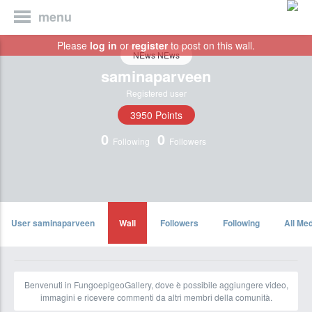
menu
Please
log in
or
register
to post on this wall.
NEws NEws
saminaparveen
Registered user
3950 Points
0
0
Following
Followers
User saminaparveen
Wall
Followers
Following
All Me
Benvenuti in FungoepigeoGallery, dove è possibile aggiungere video,
immagini e ricevere commenti da altri membri della comunità.