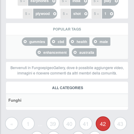
5 ×
earphones
5 ×
india
5 ×
play
5 ×
plywood
5 ×
shot
5 ×
1
POPULAR TAGS
gummies
cbd
health
male
enhancement
australia
Benvenuti in FungoepigeoGallery, dove è possibile aggiungere video,
immagini e ricevere commenti da altri membri della comunità.
ALL CATEGORIES
Funghi
«
1
...
39
40
41
42
43