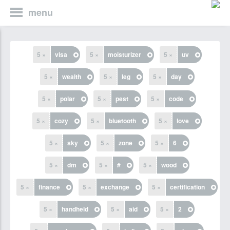
menu
5 ×
visa
5 ×
moisturizer
5 ×
uv
5 ×
wealth
5 ×
leg
5 ×
day
5 ×
polar
5 ×
pest
5 ×
code
5 ×
cozy
5 ×
bluetooth
5 ×
love
5 ×
sky
5 ×
zone
5 ×
6
5 ×
dm
5 ×
#
5 ×
wood
5 ×
finance
5 ×
exchange
5 ×
certification
5 ×
handheld
5 ×
aid
5 ×
2