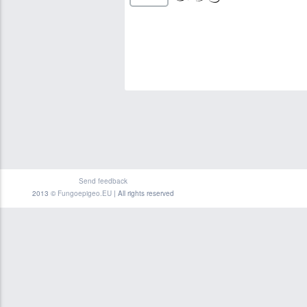
Send feedback
2013 ©
Fungoepigeo.EU
| All rights reserved