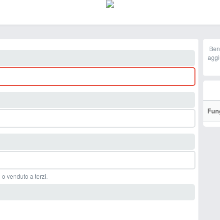
Ben
aggi
Fun
 o venduto a terzi.