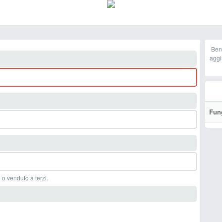
Ben
aggi
Fun
 o venduto a terzi.