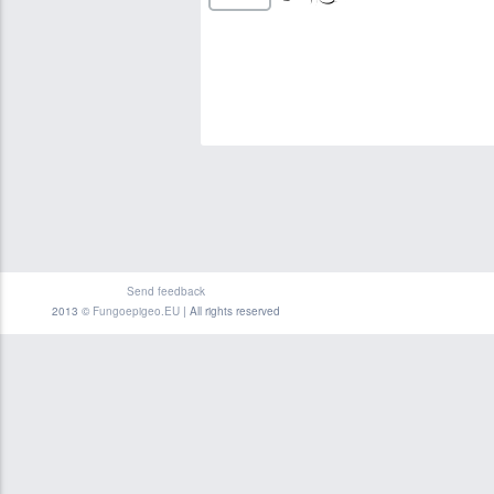
Send feedback
2013 ©
Fungoepigeo.EU
| All rights reserved