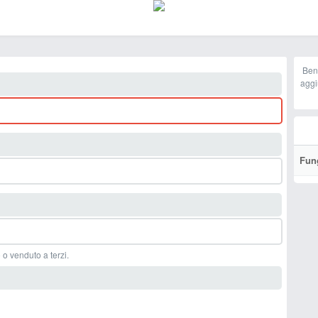
Ben
aggi
Fun
 o venduto a terzi.