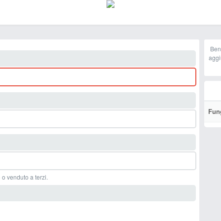
Ben
aggi
Fun
 o venduto a terzi.