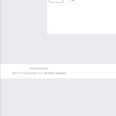
Send feedback
2013 ©
Fungoepigeo.EU
| All rights reserved