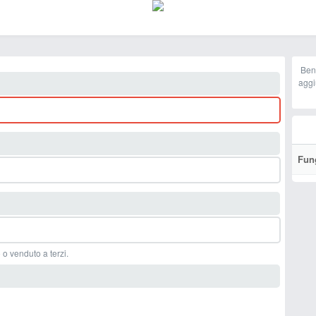
Ben
aggi
Fun
 o venduto a terzi.