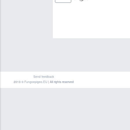
Send feedback
2013 ©
Fungoepigeo.EU
| All rights reserved