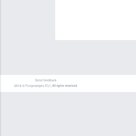
Send feedback
2013 ©
Fungoepigeo.EU
| All rights reserved