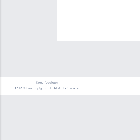
Send feedback
2013 ©
Fungoepigeo.EU
| All rights reserved