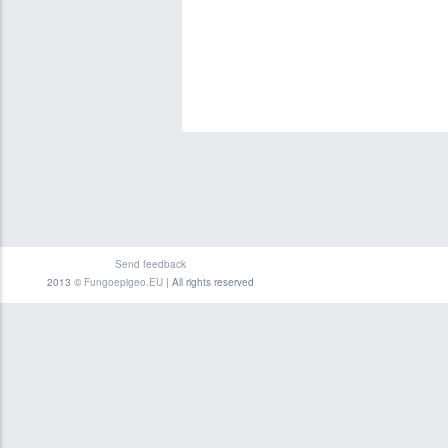
Send feedback
2013 ©
Fungoepigeo.EU
| All rights reserved