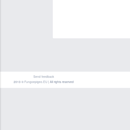
Send feedback
2013 ©
Fungoepigeo.EU
| All rights reserved