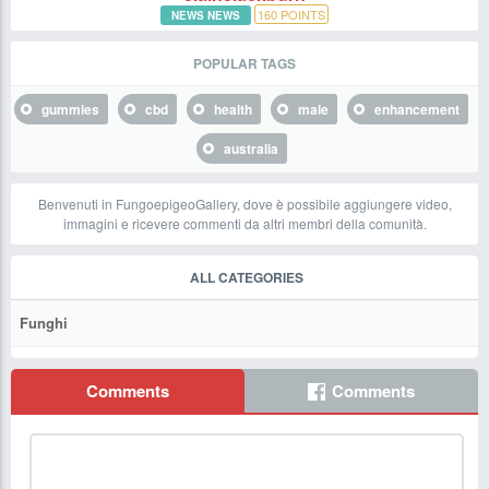
160
POINTS
NEWS NEWS
POPULAR TAGS
gummies
cbd
health
male
enhancement
australia
Benvenuti in FungoepigeoGallery, dove è possibile aggiungere video,
immagini e ricevere commenti da altri membri della comunità.
ALL CATEGORIES
Funghi
Comments
Comments