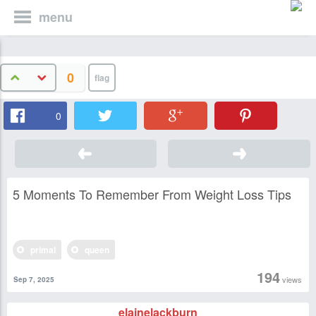
menu
0
0
5 Moments To Remember From Weight Loss Tips
primal
queen
194
views
Sep 7, 2025
elainelackburn