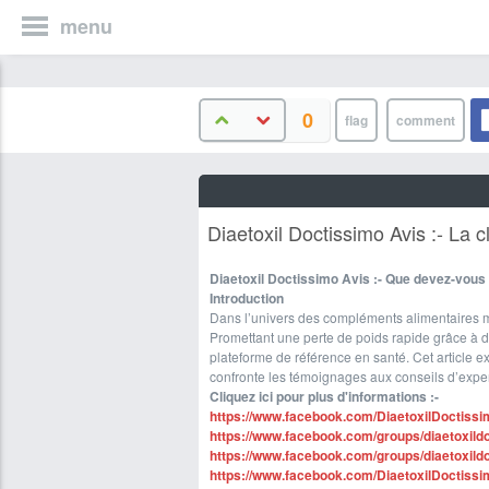
menu
0
Diaetoxil Doctissimo Avis :- La c
Diaetoxil Doctissimo Avis :- Que devez-vous 
Introduction
Dans l’univers des compléments alimentaires minc
Promettant une perte de poids rapide grâce à de
plateforme de référence en santé. Cet article ex
confronte les témoignages aux conseils d’exper
Cliquez ici pour plus d'informations :-
https://www.facebook.com/DiaetoxilDoctiss
https://www.facebook.com/groups/diaetoxild
https://www.facebook.com/groups/diaetoxild
https://www.facebook.com/DiaetoxilDoctiss