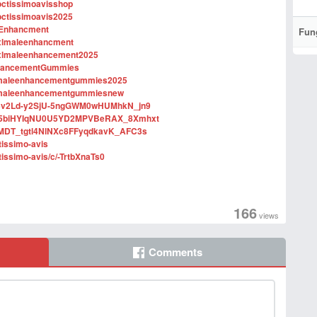
octissimoavisshop
octissimoavis2025
eEnhancment
Fun
xlmaleenhancment
xxlmaleenhancement2025
EnhancementGummies
ngmaleenhancementgummies2025
ngmaleenhancementgummiesnew
/1Ur5v2Ld-y2SjU-5ngGWM0wHUMhkN_jn9
e/1BV5biHYIqNU0U5YD2MPVBeRAX_8Xmhxt
1gOMDT_tgtl4NlNXc8FFyqdkavK_AFC3s
tissimo-avis
ctissimo-avis/c/-TrtbXnaTs0
166
views
Comments