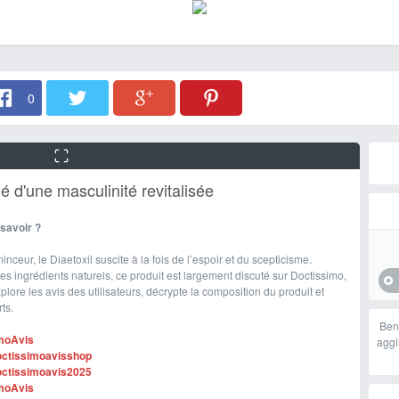
0
lé d'une masculinité revitalisée
savoir ?
eur, le Diaetoxil suscite à la fois de l’espoir et du scepticisme.
s ingrédients naturels, ce produit est largement discuté sur Doctissimo,
plore les avis des utilisateurs, décrypte la composition du produit et
ts.
Ben
imoAvis
aggi
octissimoavisshop
octissimoavis2025
imoAvis