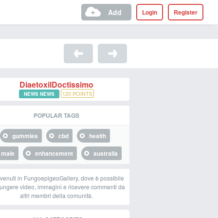
Add
Login
Register
DiaetoxilDoctissimo
120
POINTS
NEWS NEWS
POPULAR TAGS
gummies
cbd
health
male
enhancement
australia
venuti in FungoepigeoGallery, dove è possibile
ungere video, immagini e ricevere commenti da
altri membri della comunità.