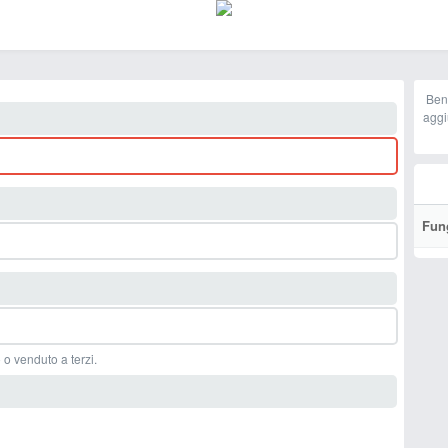
Ben
aggi
Fun
 o venduto a terzi.