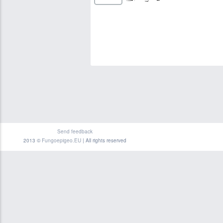
Send feedback
2013 ©
Fungoepigeo.EU
| All rights reserved