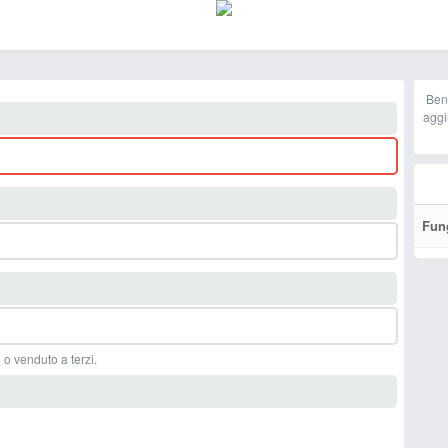
Ben
aggi
Fun
 o venduto a terzi.