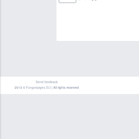
Send feedback
2013 ©
Fungoepigeo.EU
| All rights reserved