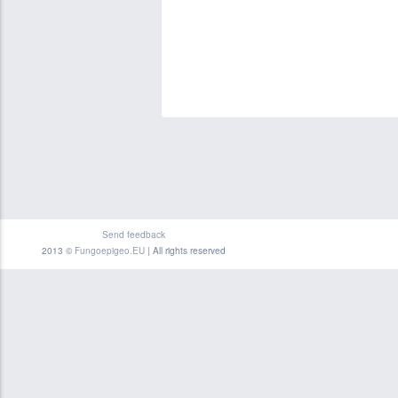
Send feedback
2013 ©
Fungoepigeo.EU
| All rights reserved